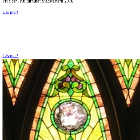
Fri Scen, Kulturhuset Stadsteatern 2016
Läs mer!
Macbeth / Maj-Beth
Teaterlogen i Yngsjö 2011
Läs mer!