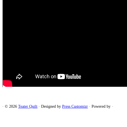
·
© 2026
Teater Quilt
·
Designed by
Press Customizr
·
Powered by
·